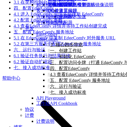
3.1 在灵构控制台创建访问令牌
购买相关常见问题
魔搭AIGC专区模型训练镜像说明
下载缺失模型
飞书接入
查看状态检测指标
提高网络带宽
四、配置EdgeComfy
客户端相关常见问题
QQ接入
设置偏好
4.1 进入 EdgeComfy 管理并创建新 EdgeComfy
连接相关常见问题
企业微信接入
使用学术加速
4.2 配置 EdgeComfy 参数
使用相关常见问题
Skills列表
4.3 查看EdgeComfy 详情并等待工作站创建完成
开发
五、配置 EdgeComfy 服务地址
EasyComfy
5.1 在 EdgeComfy 中复制 EdgeComfy 对外服务 URL
EdgeComfy
5.2 在第三方服务中配置EdgeComfy服务地址
🚩 核心四步导览
六、运行与验证
一、创建工作站
6.1 验证任务执行与结果回传
二、初始化 EdgeComfy
6.2 验证自动扩缩容
三、配置访问令牌（打通 EdgeComf
七、接入成功标准
四、配置EdgeComfy
4.3 查看EdgeComfy 详情并等待工作
帮助中心
五、配置 EdgeComfy 服务地址
六、运行与验证
七、接入成功标准
API Playground
工作站API Cookbook
协议
计费
计费说明