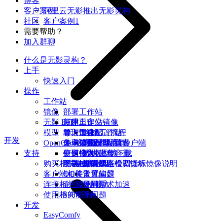
博客
客户案例
阿里云无影推出无影灵构
社区
客户案例1
需要帮助？
加入群聊
什么是无影灵构？
上手
快速入门
操作
工作站
镜像
部署工作站
无影 DiT
使用工作站
新建自定义镜像
模型
管理工作站
导入镜像
单卡加速配置流程
连接工作站
开发
OpenClaw部署
分享镜像
多卡加速配置流程
使用公共模型库
登录和配置客户端
为工作站续费
支持
变更镜像
使用个人模型库
钉钉接入
数据上传/下载
扩大磁盘容量
购买相关常见问题
魔搭AIGC专区模型训练镜像说明
下载缺失模型
飞书接入
查看状态检测指标
提高网络带宽
客户端相关常见问题
QQ接入
设置偏好
连接相关常见问题
企业微信接入
使用学术加速
使用相关常见问题
Skills列表
开发
EasyComfy