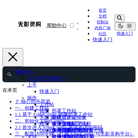
首页
文档
控制台
帮助中心
内容广场
快速入门
社区
快速入门
帮助中心
什么是无影灵构？
上手
在本页
快速入门
操作
🚩 核心四步导览
工作站
一、创建工作站
镜像
部署工作站
1.1 基于 EdgeComfy 镜像部署工作站
无影 DiT
使用工作站
新建自定义镜像
二、初始化 EdgeComfy
模型
管理工作站
导入镜像
单卡加速配置流程
连接工作站
2.1 首次进入 EdgeComfy 并设置访问密码
OpenClaw部署
分享镜像
多卡加速配置流程
使用公共模型库
登录和配置客户端
为工作站续费
三、配置访问令牌（打通 EdgeComfy 与无影灵构平台）
支持
变更镜像
使用个人模型库
钉钉接入
数据上传/下载
扩大磁盘容量